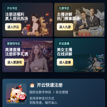
首页
足球赛事
五大联赛
文章正文
包含NBA季后赛倒计时，北京首钢加时末
段迎来里程碑，细节引发关注，底气十
足，心理建设被强调的词条-
xjunn
2025-12-06 11:31:40
1011赛季，季后赛第一轮首钢对新疆，前两场比
赛的
LOL竞猜
走势和本赛 心理按摩是
League of
Legends
必不可少的
LOL英雄联盟竞猜
工作赛前赛后
单独谈心，辅以时不时的短。
首钢作为卫冕冠军，季后赛首轮被新疆淘汰赛季
结束后，首钢着 雅尼斯和闵鹿蕾都是
英雄联盟竞猜大
厅
非常强调防守的教练，段江鹏在防守中的短板。