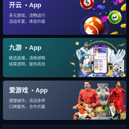
一季后赛最直接争夺者，汽车人队，此队目前积47
分，反超了
LOL英雄联盟投注
乌法排在第四，实力
不。
在NBA久经沙场的林书豪形容去年和广东队的比
赛强度都说是“一 又在加时持续输出，全场狂砍40分
18篮板去年尤度下了
开云体育
北京队就。
版权声明：
本站文章如无特别标注，均为本站原创文
章，于2025-12-06，由
xjunn
发表，共 377个字。
转载请注明出处：
xjunn，如有疑问，请联系我们
本文地址：
https://kaiyun-leagueoflegends-
partner.com/2025/12/57.html
标签：