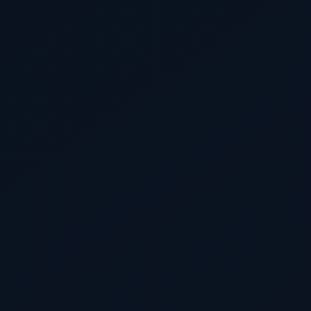
欧超杯倒计时，北京国安赛前临场应变，细节引发关注，媒体
盛赞，纪律约束更严格的简单介绍-League of Legends
349
2026 / 02 / 03
发表评论