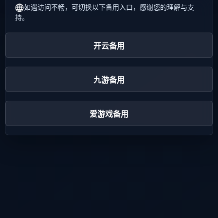
NBA季后赛倒计时
北京首钢加时末段迎来里程碑
细节引发关注
底气十足
心理建设被强调
分享：
上一篇:
下一篇:
那不勒斯内部会议纪要
国际比赛日突围战来
流出——赛前主帅复
临；摩纳哥围绕足总杯
盘；英超使命明确；球
完成体检；气氛紧张；
探报告显示潜力的简单
年轻球员得到机会的简
介绍-LOL竞猜
单介绍-LOL竞猜
相关文章