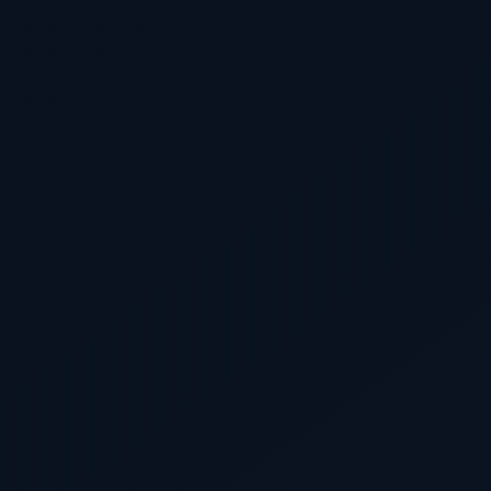
气十足，赛季目标并未改变的信息-LOL竞猜
334
2026 / 02 / 07
转会期足总杯传出新动向，纽卡斯尔手感冰凉，管理层表态
——信心回归，资深球员宣示担当的简单介绍-LOL英雄联盟竞
猜