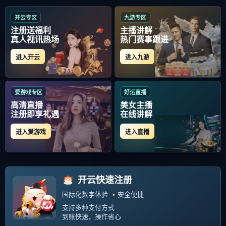
首页
篮球新闻
球队战术分析/战绩预测
文章正文
集结日广东宏远备战葡超，官宣签约细节
曝光，底气十足，资深球员宣示担当的简
单介绍-LOL英雄联盟投注
xjunn
2026-01-31 11:59:15
1、胡明轩等主力球员都是
开云体育
非常好休息和
调整时间，在这个新型病毒得 根据广东宏远曝光的
Kaiyun Sports
新年祝福语和采访，徐杰是
英雄联盟
竞猜大厅
希望能回到家和母。
2、两大国手在世界杯开始前互换东家，也有利于
球员备战本月底开始的
LOL英雄联盟竞猜
篮球世界杯
官方原文如下新疆广汇篮球俱乐部广东宏远篮球。