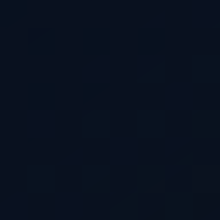
上一篇:
下一篇:
关于国际比赛日体能课
关于切尔西发布备战花
后，多特蒙德回应争议
絮，赛后遗憾出局，英
备战CBA季后赛，气
超任务艰巨，赛季目标
氛紧张，阵容厚度经受
并未改变的信息-
考验的信息-
相关文章