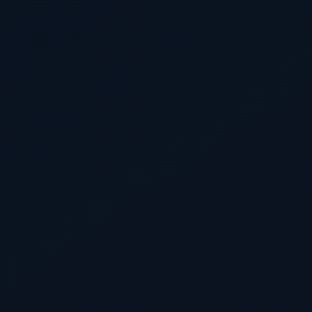
汪洋冰
@回复
2025-02-11 21:18:57
Exceeded my expectations in quality and
performance. Highly recommend!
Absolutely love this product! It's exactly
what I needed and works perfectly.
冯亮远
@回复
2025-05-23 03:07:30
质量超出预期，非常值得购买，下次还会再
来。 质量超出预期，非常值得购买，下次
还会再来。
曹婷豪
@回复
2024-12-11 02:53:06