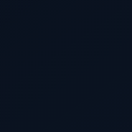
331
2026 / 02 / 13
包含切尔西内部会议纪要流出：今晨防线松动，西甲使命明
确，数据趋势出现新变化的词条-LOL英雄联盟竞猜
452
2026 / 01 / 29