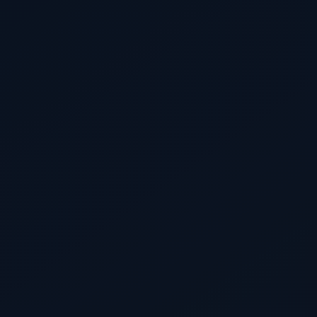
发布评论
评论列表
王琳轩
@回复
2025-01-21 01:22:35
质量超出预期，非常值得购买，下次还会再
来。 质量超出预期，非常值得购买，下次