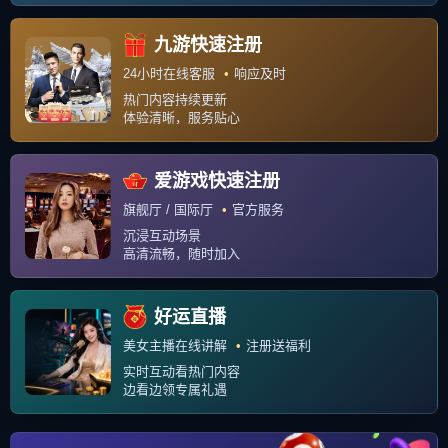
鲁克在这几次交锋中都没拿到太好。
CBA常规赛仅剩三轮，北京离季后赛大门越来越
远！再说说今日结束的4场NBA赛事吧，同时打出了
Kaiyun Sports
小分，其中马刺猛龙双双爆冷。