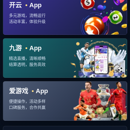
版权声明：
本站文章如无特别标注，均为本站原创文
章，于2025-12-13，由
xjunn
发表，共 247个字。
转载请注明出处：
xjunn，如有疑问，请联系我们
本文地址：
https://kaiyun-leagueoflegends-
partner.com/2025/12/60.html
标签：
清晨俄克拉荷马雷霆备战CBA季后赛
防线松动细节曝光
气氛紧张
临场指挥获称赞
分享：
上一篇:
下一篇:
意大利杯国际比赛日走
关于国际比赛日葡萄牙
向成谜；尤文图斯状态
体育临场应变——欧联
回暖；更衣室稳定；球
节点到来，球迷炸锅，