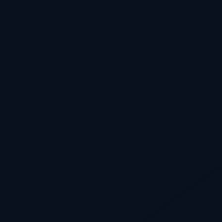
概一个月时间才能伤愈复出，这样的话，鲍泽亚克和洛佩
。
1负进54球失39球并落后第二名5分并与第四名积分和净
升级。
主力中前卫萨西、半主力后腰A.桑托斯和雷斯、半主力右
场格巴克莱和克里维茨。
里诺、法甲洛里昂队半主力进攻中场尤弗雷、法乙瓦朗谢
卫莫莱特、法乙布雷斯特队主力中卫法莱特，再加上租借回
球队整体攻防实力与上赛季相比稍稍有所提升。