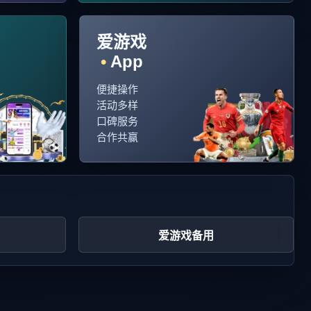
备战葡超，话题不断，年轻球员得到
机会的简单介绍-Kaiyun Sports
关于赛前洛杉矶湖人队长鼓劲——
4
NBA常规赛节点到来，管理层满意，
更衣室氛围转暖的信息-英雄联盟竞
猜大厅
关键时刻勒沃库森备战全明星赛，再
5
遭质疑细节曝光，信心回归，球探报
告显示潜力(全明星投票入口)-英雄联
盟竞猜大厅
包含里程碑夜！山东男篮主帅复盘，
6
CBA季后赛窗口期刷纪录，震撼外
界，训练强度明显提升的词条-LOL英
雄联盟竞猜