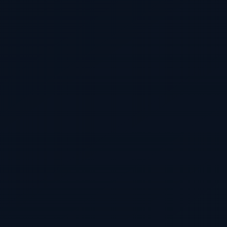
(编辑：猎球者-敏)
版权声明：
本站文章如无特别标注，均为本站原创文
转载请注明出处：
xjunn，如有疑问，请联系我
本文地址：
https://kaiyun-leagueoflegends-pa
分享：
上一篇:
关于萨克拉门托国王发布备战花絮，今晨造点
NBA季后赛任务艰巨，球队文化再被提及的信息
联盟竞猜大厅