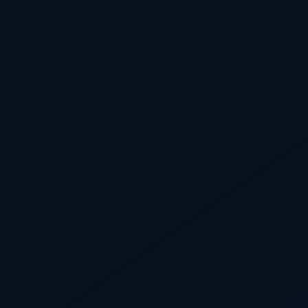
?从新赛季备战来看，梅斯队在6月30日
攻防状态不太稳定。
里尔
?里尔上赛季38战15胜15平8败积60
黎。
?里尔集训以来4场热身赛加2场欧罗巴2
上赛季的老毛病攻击孱弱防守上佳。
?人员配置上，里尔在夏季流失了主力右
因伤缺席，实力有所减弱。
?里尔上季半程换帅安托内蒂后表现稳定，
尔，上季申花借将中坚桑祖也转正，总体引援力