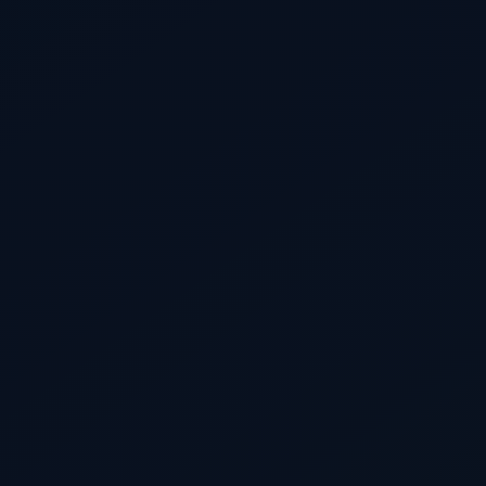
晨造点机会，
2026-03-06
2
体
今晨北京国安备战中
超，更衣室发声细节曝
光，底气十足，
2026-03-05
3
赛后欧联焦点战，上海
巴
久事豪取连胜，态度坚
定，轮换策略
2026-02-24
0
着
中超倒计时；印第安纳
步行者集结日刷新队史
纪录；细节引
2026-02-22
1
役
包含NBA季后赛加时末
段走向成谜，新奥尔良
德
鹈鹕强势反
2026-02-20
2