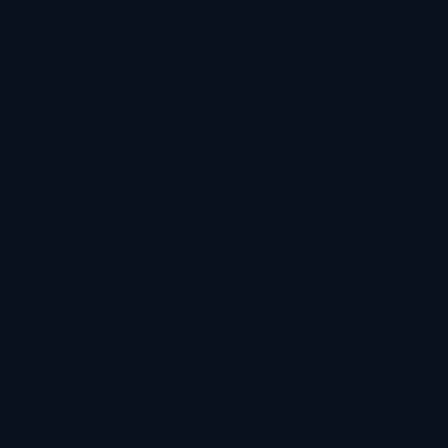
开始新赛季备战，6场热身赛取得2胜1平3负，球队目前整
分获得法甲第五名，球队防守非常出色仅仅失了27球仅次于大
胜3平1负，状态还不错。不过6场仅仅打进4球，继续延续
后卫西迪比等几名球员，两大主力中场布法尔、奥巴迪此
今夏以450万欧元买断上届从斯旺西租借的葡萄牙前锋埃
度不大。