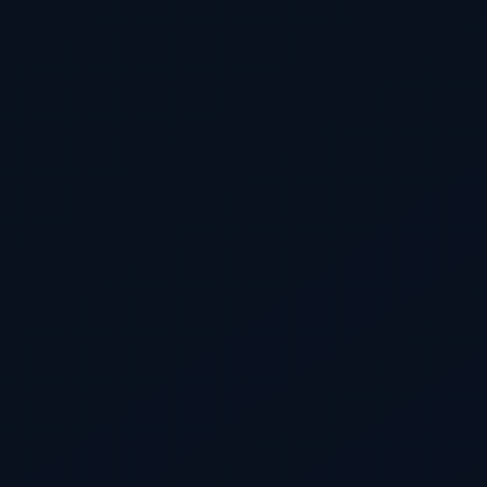
猎球者数据：
梅斯
?梅斯最近2场友谊赛不胜。