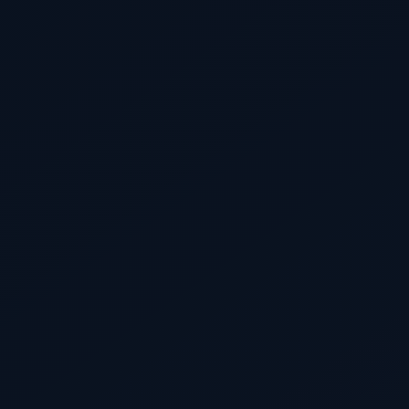
相关文章
赛前上海海港内部沟通：CBA季后赛节
关于国际比
点到来，气氛紧张，球探报告显示潜力
应争议备战
的简单介绍-
容厚度经受
381
2026 / 02 / 13
323