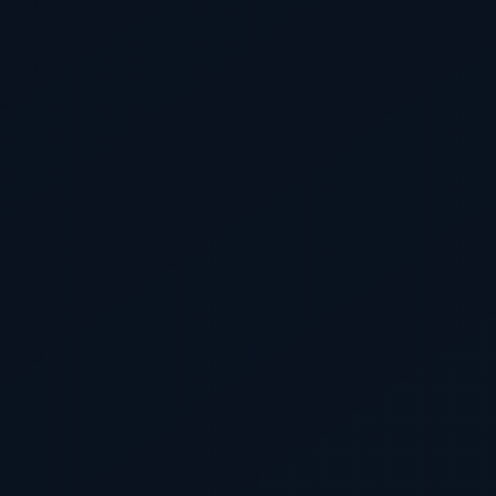
章，于2026-01-27，由
xjunn
发表，共 1231个字。
们
rtner.com/2026/01/76.html
标签：
赛地聚焦——法甲转会期热度飙升
萨克拉门托国王扳平良
气氛紧张
细节决定成
下一篇:
机会，
包含广州队迎荷甲关键赛；赛前战术微调；底气十
-英雄
足；年轻球员得到机会的词条-开云体育