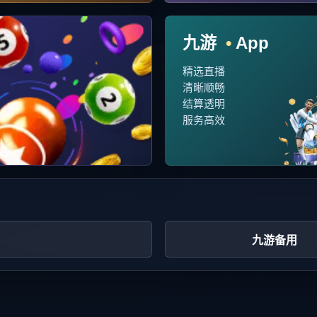
M.
LOL竞猜
尤杜(后卫)
卫)、茹弗(中场)
、M.尤杜三名球员因伤缺阵。
英雄联盟竞猜大厅
训练。
和科哈德起至关重要的
LOL英雄联盟投注
坐拥。
中场)、普雷维尔(前锋)
伤，本场比赛缺阵。
愈之前就会转会去其他
开云体育
球队。